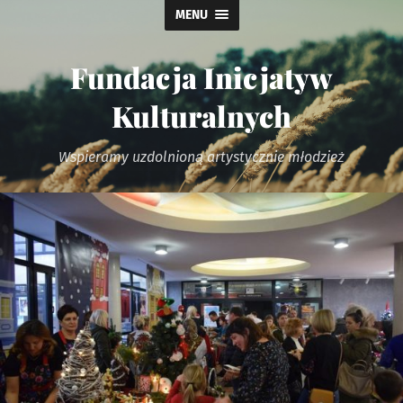
MENU
Fundacja Inicjatyw
Kulturalnych
Wspieramy uzdolnioną artystycznie młodzież