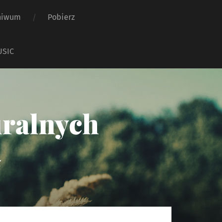
hiwum
Pobierz
USIC
uralnych
ż