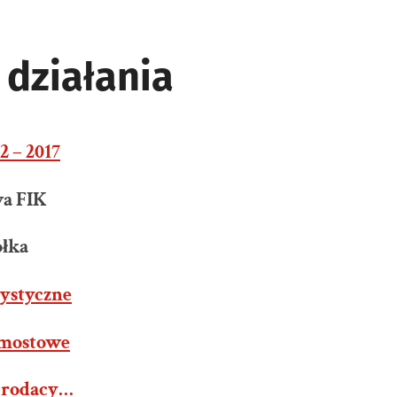
 działania
2 – 2017
a FIK
ółka
tystyczne
omostowe
o rodacy…