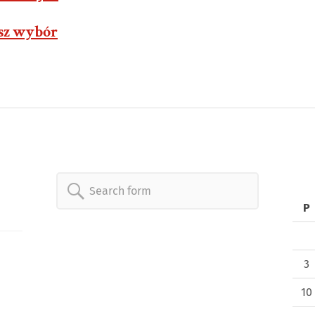
asz wybór
Search
P
for:
3
10