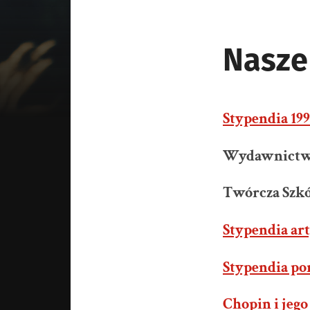
Nasze
Stypendia 199
Wydawnictw
Twórcza Szk
Stypendia ar
Stypendia p
Chopin i jeg