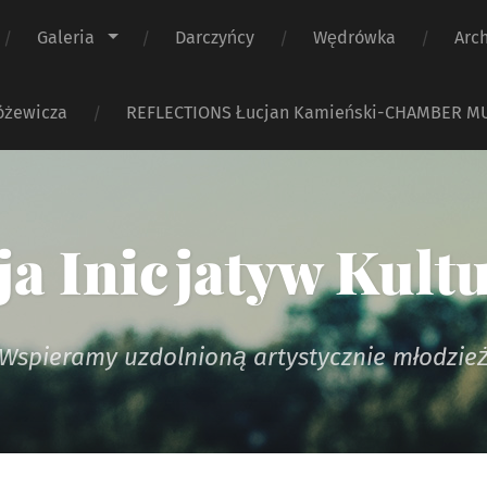
Galeria
Darczyńcy
Wędrówka
Arc
óżewicza
REFLECTIONS Łucjan Kamieński-CHAMBER M
a Inicjatyw Kult
Wspieramy uzdolnioną artystycznie młodzie