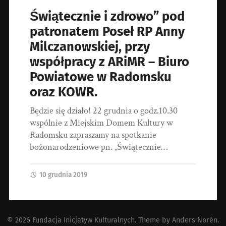
Świątecznie i zdrowo” pod
patronatem Poseł RP Anny
Milczanowskiej, przy
współpracy z ARiMR – Biuro
Powiatowe w Radomsku
oraz KOWR.
Będzie się działo! 22 grudnia o godz.10.30
wspólnie z Miejskim Domem Kultury w
Radomsku zapraszamy na spotkanie
bożonarodzeniowe pn. „Świątecznie…
10 grudnia 2019
© 2026
Fundacja Inicjatyw Kulturalnych
. Theme by
Anders Norén
.