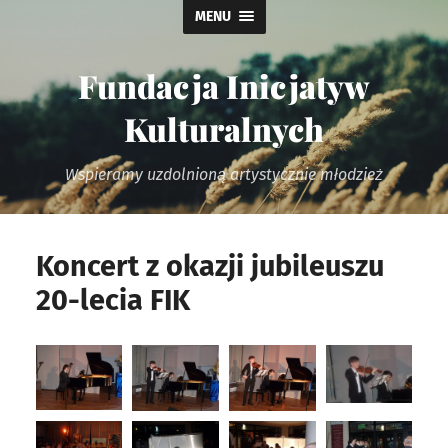
MENU
Fundacja Inicjatyw
Kulturalnych
Wspieramy uzdolnioną artystycznie młodzież
Koncert z okazji jubileuszu
20-lecia FIK