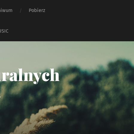
hiwum
Pobierz
USIC
uralnych
ż