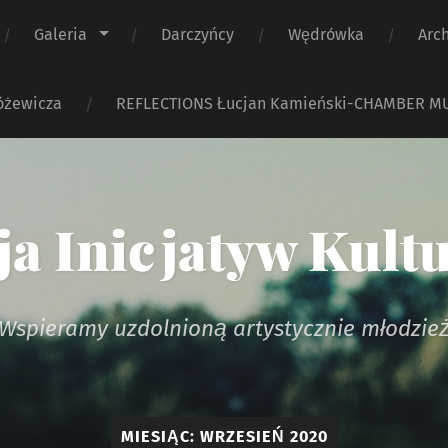
Galeria
Darczyńcy
Wędrówka
Arc
óżewicza
REFLECTIONS Łucjan Kamieński-CHAMBER M
a Inicjatyw Kult
Wspieramy uzdolnioną artystycznie młodzie
MIESIĄC:
WRZESIEŃ 2020