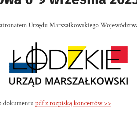
 patronatem Urzędu Marszałkowskiego Województwa
do dokumentu
pdf z rozpiską koncertów >>