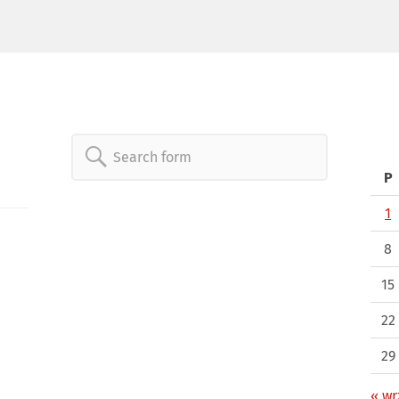
Search
P
for:
1
8
15
22
29
« wr