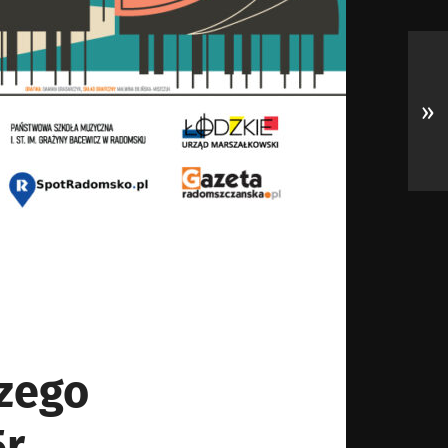
»
rzego
5r