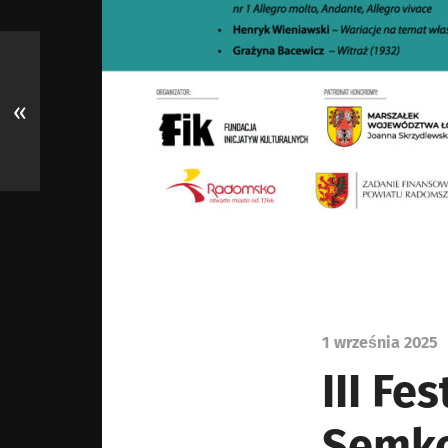
«
1 września 2025
III Fe
Semko