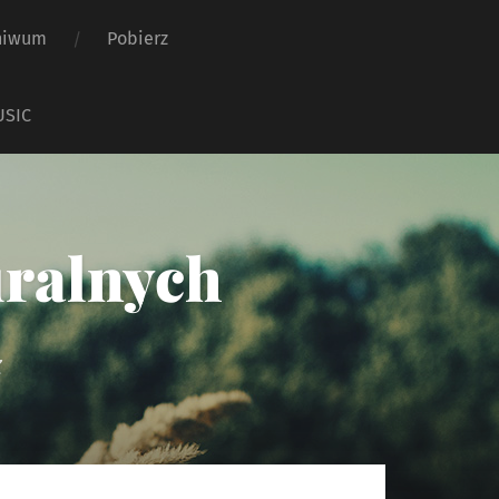
hiwum
Pobierz
USIC
uralnych
ż