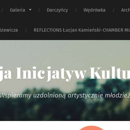
Galeria
Darczyńcy
Wędrówka
Arc
óżewicza
REFLECTIONS Łucjan Kamieński-CHAMBER M
a Inicjatyw Kult
Wspieramy uzdolnioną artystycznie młodzie