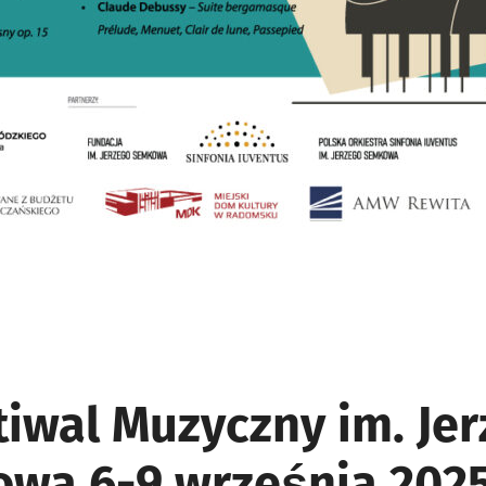
stiwal Muzyczny im. Je
wa 6-9 września 202