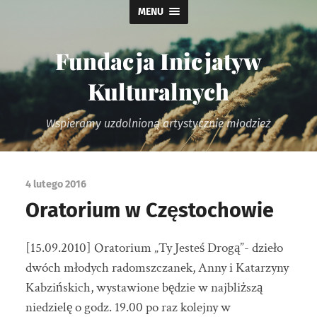
MENU
Fundacja Inicjatyw
Kulturalnych
Wspieramy uzdolnioną artystycznie młodzież
4 lutego 2016
Oratorium w Częstochowie
[15.09.2010] Oratorium „Ty Jesteś Drogą”- dzieło
dwóch młodych radomszczanek, Anny i Katarzyny
Kabzińskich, wystawione będzie w najbliższą
niedzielę o godz. 19.00 po raz kolejny w