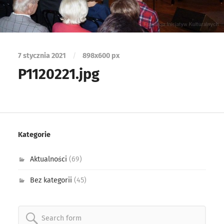
7 stycznia 2021
/
898
x
600 px
P1120221.jpg
Kategorie
Aktualności
(69)
Bez kategorii
(45)
Search