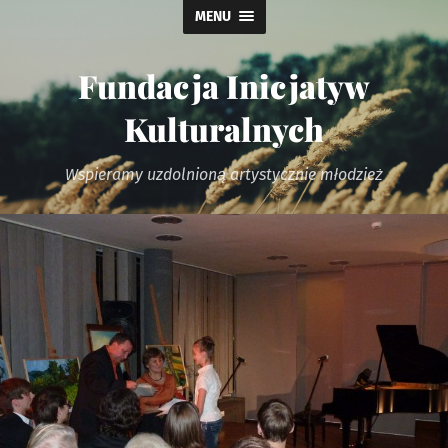
MENU
Fundacja Inicjatyw
Kulturalnych
Wspieramy uzdolnioną artystycznie młodzież