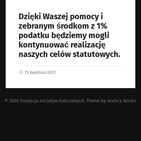
Dzięki Waszej pomocy i
zebranym środkom z 1%
podatku będziemy mogli
kontynuować realizację
naszych celów statutowych.
15 kwietnia 2021
© 2026
Fundacja Inicjatyw Kulturalnych
. Theme by
Anders Norén
.