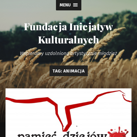
MENU
Fundacja Inicjatyw
Kulturalnych
Wspieramy uzdolnioną artystycznie młodzież
TAG:
ANIMACJA