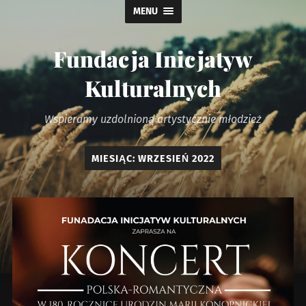
MENU
Fundacja Inicjatyw
Kulturalnych
Wspieramy uzdolnioną artystycznie młodzież
MIESIĄC:
WRZESIEŃ 2022